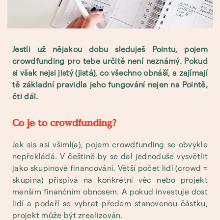
Jestli už nějakou dobu sleduješ Pointu, pojem
crowdfunding pro tebe určitě není neznámý. Pokud
si však nejsi jistý (jistá), co všechno obnáší, a zajímají
tě základní pravidla jeho fungování nejen na Pointě,
čti dál.
Co je to crowdfunding?
Jak sis asi všiml(a), pojem crowdfunding se obvykle
nepřekládá. V češtině by se dal jednoduše vysvětlit
jako skupinové financování. Větší počet lidí (crowd =
skupina) přispívá na konkrétní věc nebo projekt
menším finančním obnosem. A pokud investuje dost
lidí a podaří se vybrat předem stanovenou částku,
projekt může být zrealizován.