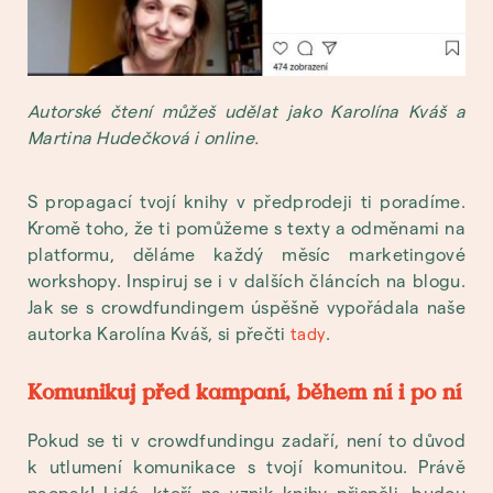
Autorské čtení můžeš udělat jako Karolína Kváš a
Martina Hudečková i online.
S propagací tvojí knihy v předprodeji ti poradíme.
Kromě toho, že ti pomůžeme s texty a odměnami na
platformu, děláme každý měsíc marketingové
workshopy. Inspiruj se i v dalších článcích na blogu.
Jak se s crowdfundingem úspěšně vypořádala naše
autorka Karolína Kváš, si přečti
.
tady
Komunikuj před kampaní, během ní i po ní
Pokud se ti v crowdfundingu zadaří, není to důvod
k utlumení komunikace s tvojí komunitou. Právě
naopak! Lidé, kteří na vznik knihy přispěli, budou