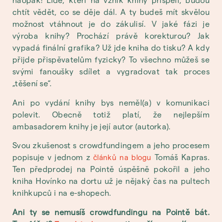
chtít vědět, co se děje dál. A ty budeš mít skvělou
možnost vtáhnout je do zákulisí. V jaké fázi je
výroba knihy? Prochází právě korekturou? Jak
vypadá finální grafika? Už jde kniha do tisku? A kdy
přijde přispěvatelům fyzicky? To všechno můžeš se
svými fanoušky sdílet a vygradovat tak proces
„těšení se“.
Ani po vydání knihy bys neměl(a) v komunikaci
polevit. Obecně totiž platí, že nejlepším
ambasadorem knihy je její autor (autorka).
Svou zkušenost s crowdfundingem a jeho procesem
popisuje v jednom z
Tomáš Kapras.
článků na blogu
Ten předprodej na Pointě úspěšně pokořil a jeho
kniha Hovínko na dortu už je nějaký čas na pultech
knihkupců i na e-shopech.
Ani ty se nemusíš crowdfundingu na Pointě bát.