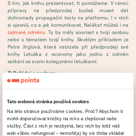
S tím, jak knihu prezentovat, ti pomůžeme. V rámci
přípravy na předprodej budeš muset dát
dohromady propagační texty na platformu. I v nich
si ujasníš, co a jak komunikovat. Nalákat můžeš i na
. Ty by měly souviset s tvojí osobou
zajímavé odměny
nebo s tématem tvojí knihy. Skvělým příkladem je
Petra Jirglová, která nabízela při předprodeji své
knihy Letuška z economy jako jednu z odměn
setkání se svými kolegyněmi letuškami.
3) Požádej o podporu
Je jasné, že o podporu v předprodeji požádáš
nejspíš rodinu, kamarády a známé nebo kolegy
z práce. To ale obvykle nestačí. Bude třeba oslovit i
Tato webová stránka používá cookies
staré spolužáky nebo kamarády kamarádů.
Na této stránce používáme cookies. Proč? Abychom ti
Komunitu podporovatelů bys měl(a) budovat
mohli doporučovat knížky na míru a zlepšovat naše
dlouhodobě. Komunikovat s nimi můžeš nejen
služby. Část z nich je nezbytná, bez nich by totiž náš
osobně, ale i online. Třeba na sociálních sítích nebo
web vůbec nefungoval – nemohl(a) by sis třeba vkládat
na blogu.