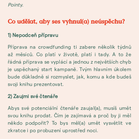
Pointy.
Co udělat, aby ses vyhnul(a) neúspěchu?
1) Nepodceň přípravu
Příprava na crowdfunding ti zabere několik týdnů
až měsíců. Co platí v životě, platí i tady. A to že
řádná příprava se vyplácí a jednou z největších chyb
je uspěchaný start kampaně. Tvým hlavním úkolem
bude důkladně si rozmyslet, jak, komu a kde budeš
svoji knihu prezentovat.
2) Zaujmi své čtenáře
Abys své potenciální čtenáře zaujal(a), musíš umět
svou knihu prodat. Čím je zajímavá a proč by ji měl
někdo podpořit? To bys měl(a) umět vysvětlit ve
zkratce i po probuzení uprostřed noci.