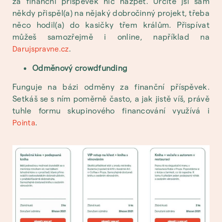
za finanční příspěvek nic nazpět. Určitě jsi sám
někdy přispěl(a) na nějaký dobročinný projekt, třeba
něco hodil(a) do kasičky třem králům. Přispívat
můžeš samozřejmě i online, například na
.
Darujspravne.cz
Odměnový crowdfunding
Funguje na bázi odměny za finanční příspěvek.
Setkáš se s ním poměrně často, a jak jistě víš, právě
tuhle formu skupinového financování využívá i
.
Pointa