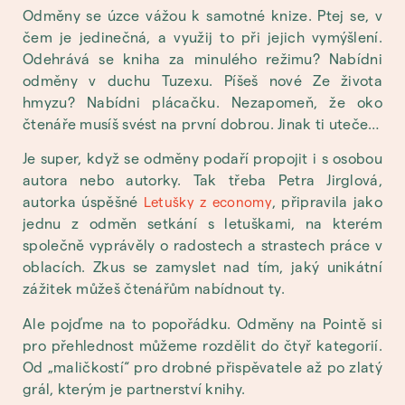
Odměny se úzce vážou k samotné knize. Ptej se, v
čem je jedinečná, a využij to při jejich vymýšlení.
Odehrává se kniha za minulého režimu? Nabídni
odměny v duchu Tuzexu. Píšeš nové Ze života
hmyzu? Nabídni plácačku. Nezapomeň, že oko
čtenáře musíš svést na první dobrou. Jinak ti uteče…
Je super, když se odměny podaří propojit i s osobou
autora nebo autorky. Tak třeba Petra Jirglová,
autorka úspěšné
, připravila jako
Letušky z economy
jednu z odměn setkání s letuškami, na kterém
společně vyprávěly o radostech a strastech práce v
oblacích. Zkus se zamyslet nad tím, jaký unikátní
zážitek můžeš čtenářům nabídnout ty.
Ale pojďme na to popořádku. Odměny na Pointě si
pro přehlednost můžeme rozdělit do čtyř kategorií.
Od „maličkostí“ pro drobné přispěvatele až po zlatý
grál, kterým je partnerství knihy.