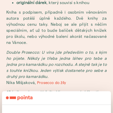
originální dárek
, který souvisí s knihou
Kniha s podpisem, případně i osobním věnováním
autora potěší úplně každého. Dvě knihy za
výhodnou cenu taky. Neboj se ale přijít s něčím
speciálním, ať už to bude balíček dětských knížek
pro školu, nebo výhodné balení akorát načasované
na Vánoce.
Double Prosecco: U vína jde především o to, s kým
ho pijete. Někdy je třeba jedna láhev pro tebe a
jedna pro kamarádku po rozchodu. A stejně tak je to
s touhle knížkou. Jeden výtisk dostanete pro sebe a
druhý pro kamarádku.
Nika Mišjaková,
Prosecco do žíly
10 knih se slevou: Vyřešte Vánoce na pár kliknutí.
Antonín Jíra,
Toníkovy čmáranice
U balíčků to nekončí, naopak začíná! Zkus vymyslet