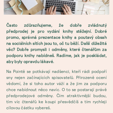
Často zdůrazňujeme, že dobře zvládnutý
předprodej je pro vydání knihy stěžejní. Dobré
promo, správná prezentace knihy a poutavý obsah
na sociálních sítích jsou to, oč tu běží. Další důležitá
věc? Dobře promysli i odměny, které čtenářům za
podporu knihy nabídneš. Radíme, jak je poskládat,
aby byly opravdu lákavé.
Na Pointě se potkávají nadšenci, kteří rádi podpoří
sny nejen začínajících spisovatelů. Přirozeně ocení
vědomí, že si toho autor váží a že jim za podporu
chce nabídnout něco navíc. O to se postarají právě
předprodejové odměny. Čím atraktivnější budou,
tím víc čtenářů ke koupi přesvědčíš a tím rychleji
cílovou částku vybereš.