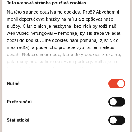
něco cenného a krásného, co souvisí s knihou. Třeba
Tato webová stránka používá cookies
umělecké dílo (nebo dílko) v limitovaném množství.
Na této stránce používáme cookies. Proč? Abychom ti
Autorky knihy
jako odměnu připravily
Komiksodějky
mohli doporučovat knížky na míru a zlepšovat naše
portrét na míru, autorka
nabídla
Psího atlasu
služby. Část z nich je nezbytná, bez nich by totiž náš
ilustraci navíc, kterou v knize nenajdeš.
web vůbec nefungoval – nemohl(a) by sis třeba vkládat
Klidně do akce zapoj někoho z knižních kolegů.
zboží do košíku. Jiné cookies nám pomáhají zjistit, co
Ludmila Bakonyi Selingerová ke knížce
máš rád(a), a podle toho pro tebe vybírat ten nejlepší
O nebi a zemi
přiložila signovanou originální grafiku od
obsah. Některé informace, které díky cookies získáme,
ilustrátorky Elišky Andělové. Instagramerka Alex
pak anonymně sdílíme se svými partnery. Volba je na
Kohoutová zase spolu s grafikem své knihy Petrem
tobě. Povolíš nám cookies používat?
Menhartem připravila trička a plátěnky.
Výběr
Nutné
souhlasu
Tríčo, ty p… Chci, aby všichni viděli, jakej
instagramovej profil mám ve svým srdci. Budu na
hrudi hrdě nosit slovo z pekla podle mýho výběru. A
Preferenční
za ty prachy je k němu samozřejmě i kniha.
Alexandra Kohoutová,
Slova z pekla
Statistické
4 •— Těžká váha pro movitější mecenáše