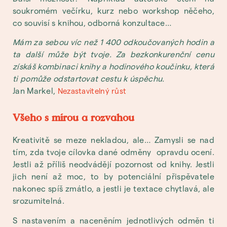
soukromém večírku, kurz nebo workshop něčeho,
co souvisí s knihou, odborná konzultace…
Mám za sebou víc než 1 400 odkoučovaných hodin a
ta další může být tvoje. Za bezkonkurenční cenu
získáš kombinaci knihy a hodinového koučinku, která
ti pomůže odstartovat cestu k úspěchu.
Jan Markel,
Nezastavitelný růst
Všeho s mírou a rozvahou
Kreativitě se meze nekladou, ale… Zamysli se nad
tím, zda tvoje cílovka dané odměny opravdu ocení.
Jestli až příliš neodvádějí pozornost od knihy. Jestli
jich není až moc, to by potenciální přispěvatele
nakonec spíš zmátlo, a jestli je textace chytlavá, ale
srozumitelná.
S nastavením a naceněním jednotlivých odměn ti