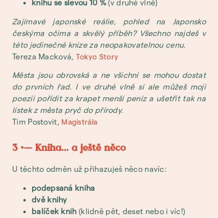
knihu se slevou 10 %
(v druhé vlně)
Zajímavé japonské reálie, pohled na Japonsko
českýma očima a skvělý příběh? Všechno najdeš v
této jedinečné knize za neopakovatelnou cenu.
Tereza Macková,
Tokyo Story
Města jsou obrovská a ne všichni se mohou dostat
do prvních řad. I ve druhé vlně si ale můžeš moji
poezii pořídit za krapet menší peníz a ušetřit tak na
lístek z města pryč do přírody.
Tim Postovit,
Magistrála
3 •— Kniha... a ještě něco
U těchto odměn už přihazuješ něco navíc:
podepsaná kniha
dvě knihy
balíček knih
(klidně pět, deset nebo i víc!)