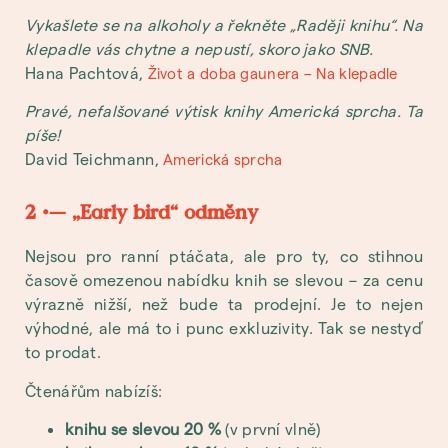
Vykašlete se na alkoholy a řekněte „Raději knihu“. Na
klepadle vás chytne a nepustí, skoro jako SNB.
Hana Pachtová,
Život a doba gaunera – Na klepadle
Pravé, nefalšované výtisk knihy Americká sprcha. Ta
píše!
David Teichmann,
Americká sprcha
2 •— „Early bird“ odměny
Nejsou pro ranní ptáčata, ale pro ty, co stihnou
časově omezenou nabídku knih se slevou – za cenu
výrazně nižší, než bude ta prodejní. Je to nejen
výhodné, ale má to i punc exkluzivity. Tak se nestyď
to prodat.
Čtenářům nabízíš:
knihu se slevou 20 %
(v první vlně)