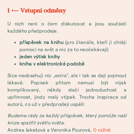
1 •— Vstupní odměny
U nich není o čem diskutovat a jsou součástí
každého předprodeje.
příspěvek na knihu
(pro čtenáře, kteří jí chtějí
pomoci na svět a nic za to neočekávají)
jeden výtisk knihy
kniha v elektronické podobě
Sice neobsahují nic „extra“, ale i tak se dají pojmout
lákavě. Popisek přitom nemusí být nijak
komplikovaný, někdy stačí jednoduchost a
upřímnost, jindy malý vtípek. Trocha inspirace od
autorů, co už v předprodeji uspěli:
Budeme rády za každý příspěvek, který pomůže naší
knize spatřit světlo světa.
Andrea Jakešová a Veronika Pourová,
O výživě