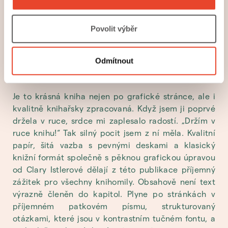
Další knížkou, kterou bych ráda vyzdvihla, je druhé,
Povolit výběr
rozšířené vydání rozhovorů Karla Hvížďaly s Evou
Jiřičnou. Publikaci s názvem
Prostory a dialogy Evy
Odmítnout
vydalo nakladatelství Mladá fronta v roce
Jiřičné
2019.
Je to krásná kniha nejen po grafické stránce, ale i
kvalitně knihařsky zpracovaná. Když jsem ji poprvé
držela v ruce, srdce mi zaplesalo radostí. „Držím v
ruce knihu!“ Tak silný pocit jsem z ní měla. Kvalitní
papír, šitá vazba s pevnými deskami a klasický
knižní formát společně s pěknou grafickou úpravou
od Clary Istlerové dělají z této publikace příjemný
zážitek pro všechny knihomily. Obsahově není text
výrazně členěn do kapitol. Plyne po stránkách v
příjemném patkovém písmu, strukturovaný
otázkami, které jsou v kontrastním tučném fontu, a