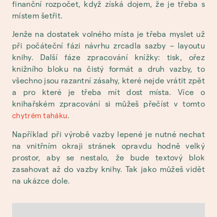
finanční rozpočet, když získá dojem, že je třeba s
místem šetřit.
Jenže na dostatek volného místa je třeba myslet už
při počáteční fázi návrhu zrcadla sazby – layoutu
knihy. Další fáze zpracování knížky: tisk, ořez
knižního bloku na čistý formát a druh vazby, to
všechno jsou razantní zásahy, které nejde vrátit zpět
a pro které je třeba mít dost místa. Více o
knihařském zpracování si můžeš přečíst v tomto
.
chytrém taháku
Například při výrobě vazby lepené je nutné nechat
na vnitřním okraji stránek opravdu hodně velký
prostor, aby se nestalo, že bude textový blok
zasahovat až do vazby knihy. Tak jako můžeš vidět
na ukázce dole.