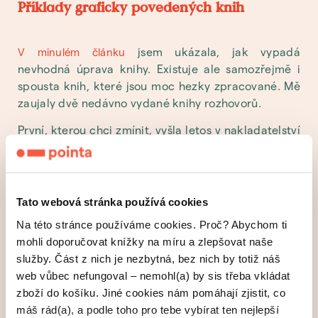
Příklady graficky povedených knih
jsem ukázala, jak vypadá
V minulém článku
nevhodná úprava knihy. Existuje ale samozřejmě i
spousta knih, které jsou moc hezky zpracované. Mě
zaujaly dvě nedávno vydané knihy rozhovorů.
První, kterou chci zmínit, vyšla letos v nakladatelství
Vyšehrad. Její název je
. Knížka
Odvaha ke svobodě
má hezký formát, kvalitní typografické zpracování
má na svědomí hlavní výtvarný redaktor
nakladatelství Vladimír Verner. Kniha je přehledně
Tato webová stránka používá cookies
strukturovaná do dvou částí. Větší část je uvedena
Na této stránce používáme cookies. Proč? Abychom ti
jako rozhovor Josefa Beránka s profesorem Janem
mohli doporučovat knížky na míru a zlepšovat naše
Sokolem a je členěná do samostatných očíslovaných
služby. Část z nich je nezbytná, bez nich by totiž náš
kapitol. Druhá část knihy jsou samostatné eseje
web vůbec nefungoval – nemohl(a) by sis třeba vkládat
profesora Sokola na různá témata, oddělená jen
zboží do košíku. Jiné cookies nám pomáhají zjistit, co
nadpisy. Vše je doplněno seznamem životopisných
máš rád(a), a podle toho pro tebe vybírat ten nejlepší
dat a seznamem knižních publikací. Knížka má