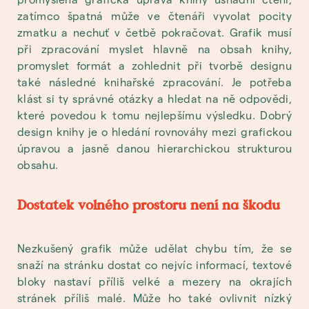
zatímco špatná může ve čtenáři vyvolat pocity
zmatku a nechuť v četbě pokračovat. Grafik musí
při zpracování myslet hlavně na obsah knihy,
promyslet formát a zohlednit při tvorbě designu
také následné knihařské zpracování. Je potřeba
klást si ty správné otázky a hledat na ně odpovědi,
které povedou k tomu nejlepšímu výsledku. Dobrý
design knihy je o hledání rovnováhy mezi grafickou
úpravou a jasně danou hierarchickou strukturou
obsahu.
Dostatek volného prostoru není na škodu
Nezkušený grafik může udělat chybu tím, že se
snaží na stránku dostat co nejvíc informací, textové
bloky nastaví příliš velké a mezery na okrajích
stránek příliš malé. Může ho také ovlivnit nízký