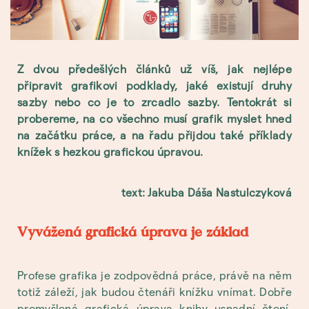
Z dvou předešlých článků už víš, jak nejlépe
připravit grafikovi podklady, jaké existují druhy
sazby nebo co je to zrcadlo sazby. Tentokrát si
probereme, na co všechno musí grafik myslet hned
na začátku práce, a na řadu přijdou také příklady
knížek s hezkou grafickou úpravou.
text: Jakuba Dáša Nastulczyková
Vyvážená grafická úprava je základ
Profese grafika je zodpovědná práce, právě na něm
totiž záleží, jak budou čtenáři knížku vnímat. Dobře
promyšlená grafická úprava knihy usnadní čtení,