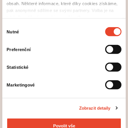
obsah. Některé informace, které díky cookies získáme,
tvrdé desky příjemné modré barvy a samostatný
pak anonymně sdílíme se svými partnery. Volba je na
přebal.
tobě. Povolíš nám cookies používat?
Výběr
Nutné
souhlasu
Preferenční
Statistické
Marketingové
Zobrazit detaily
Ukázka z knihy rozhovorů Odvaha po svodobě Josefa
Povolit vše
Beránka s filozofem Janem Sokolem.