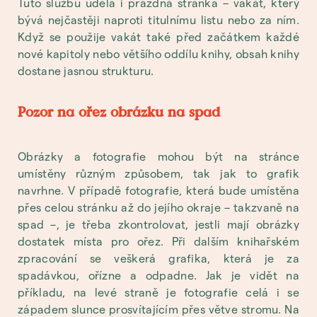
Tuto službu udělá i prázdná stránka – vakát, který
bývá nejčastěji naproti titulnímu listu nebo za ním.
Když se použije vakát také před začátkem každé
nové kapitoly nebo většího oddílu knihy, obsah knihy
dostane jasnou strukturu.
Pozor na ořez obrázku na spad
Obrázky a fotografie mohou být na stránce
umístěny různým způsobem, tak jak to grafik
navrhne. V případě fotografie, která bude umístěna
přes celou stránku až do jejího okraje – takzvaně na
spad –, je třeba zkontrolovat, jestli mají obrázky
dostatek místa pro ořez. Při dalším knihařském
zpracování se veškerá grafika, která je za
spadávkou, ořízne a odpadne. Jak je vidět na
příkladu, na levé straně je fotografie celá i se
západem slunce prosvítajícím přes větve stromu. Na