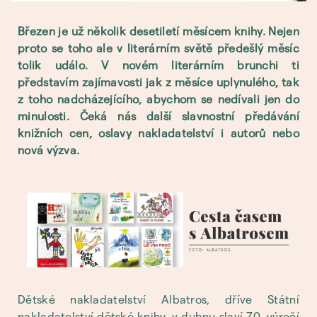
Březen je už několik desetiletí měsícem knihy. Nejen
proto se toho ale v literárním světě předešlý měsíc
tolik událo. V novém literárním brunchi ti
představím zajímavosti jak z měsíce uplynulého, tak
z toho nadcházejícího, abychom se nedívali jen do
minulosti. Čeká nás další slavnostní předávání
knižních cen, oslavy nakladatelství i autorů nebo
nová výzva.
Dětské nakladatelství Albatros, dříve Státní
nakladatelství dětské knihy, v dubnu slaví 70. výročí