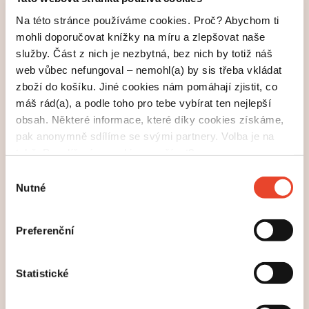
manželská dvojice píšící pod pseudonymem
Lars
Na této stránce používáme cookies. Proč? Abychom ti
zopakuje návštěvu Prahy. Do Česka poprvé
Kepler
mohli doporučovat knížky na míru a zlepšovat naše
zavítali v roce 2011 u příležitosti vydání druhého
služby. Část z nich je nezbytná, bez nich by totiž náš
svazku jejich světově proslulé série s komisařem
web vůbec nefungoval – nemohl(a) by sis třeba vkládat
Joonou Linou. Nyní je knih už sedm, série vychází ve
zboží do košíku. Jiné cookies nám pomáhají zjistit, co
více než čtyřiceti zemích světa a prodalo se přes
máš rád(a), a podle toho pro tebe vybírat ten nejlepší
třináct milionů výtisků. Jen v České republice se jich
obsah. Některé informace, které díky cookies získáme,
prodalo téměř půl milionu.
pak anonymně sdílíme se svými partnery. Volba je na
tobě. Povolíš nám cookies používat?
Výběr
Nutné
souhlasu
Preferenční
Jeden z nejvlivnějších světových spisovatelů druhé
Statistické
poloviny 20. století oslavil 1. dubna devadesáté
narozeniny. Milan Kundera, mezi jehož nejslavnější