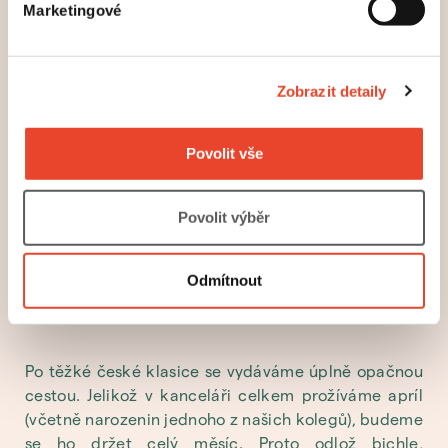
Marketingové
romány patří Nesmrtelnost, Žert a Nesnesitelná
lehkost bytí, žije už dlouho v zahraničí. To však nic
nemění na tom, že si budeme jeho devadesátiny
připomínat napříč městy a médii. Literární měsíčník
Zobrazit detaily
Host chystá dubnové číslo věnované Kunderovu
jubileu a Český rozhlas Vltava připravuje hned
Povolit vše
několik pořadů.
Povolit výběr
Odmítnout
Po těžké české klasice se vydáváme úplně opačnou
cestou. Jelikož v kanceláři celkem prožíváme apríl
(včetně narozenin jednoho z našich kolegů), budeme
se ho držet celý měsíc. Proto odlož bichle,