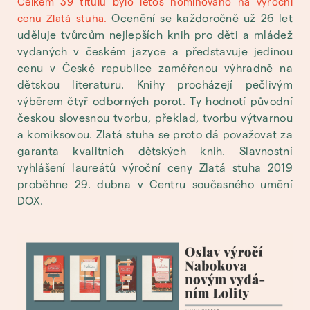
Celkem 39 titulů bylo letos nominováno na výroční
Ocenění se každoročně už 26 let
cenu Zlatá stuha.
uděluje tvůrcům nejlepších knih pro děti a mládež
vydaných v českém jazyce a představuje jedinou
cenu v České republice zaměřenou výhradně na
dětskou literaturu. Knihy procházejí pečlivým
výběrem čtyř odborných porot. Ty hodnotí původní
českou slovesnou tvorbu, překlad, tvorbu výtvarnou
a komiksovou. Zlatá stuha se proto dá považovat za
garanta kvalitních dětských knih. Slavnostní
vyhlášení laureátů výroční ceny Zlatá stuha 2019
proběhne 29. dubna v Centru současného umění
DOX.