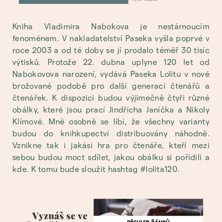
Kniha Vladimira Nabokova je nestárnoucím
fenoménem. V nakladatelství Paseka vyšla poprvé v
roce 2003 a od té doby se jí prodalo téměř 30 tisíc
výtisků. Protože 22. dubna uplyne 120 let od
Nabokovova narození, vydává Paseka Lolitu v nové
brožované podobě pro další generaci čtenářů a
čtenářek. K dispozici budou výjimečně čtyři různé
obálky, které jsou prací Jindřicha Janíčka a Nikoly
Klímové. Mně osobně se líbí, že všechny varianty
budou do knihkupectví distribuovány náhodně.
Vznikne tak i jakási hra pro čtenáře, kteří mezi
sebou budou moct sdílet, jakou obálku si pořídili a
kde. K tomu bude sloužit hashtag #lolita120.