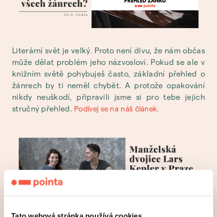
Literární svět je velký. Proto není divu, že nám občas
může dělat problém jeho názvosloví. Pokud se ale v
knižním světě pohybuješ často, základní přehled o
žánrech by ti neměl chybět. A protože opakování
nikdy neuškodí, připravili jsme si pro tebe jejich
stručný přehled.
Podívej se na náš článek.
Ve dnech 8. a 9. dubna si hvězdná autorská
Tato webová stránka používá cookies