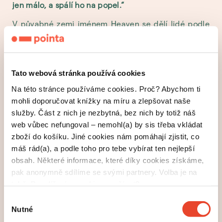
jen málo, a spálí ho na popel.
V půvabné zemi jménem Heaven se dělí lidé podle
barvy očí do tří říší – říše květin, říše umění a říše
chaosu. V každé z nich se žije zcela rozdílným
způsobem a lidé spolu ne vždy vycházejí. Čtyři
studenti z různých říší se podivnou náhodou setkají
Tato webová stránka používá cookies
v hlavním městě a odhalují ohavná tajemství
Na této stránce používáme cookies. Proč? Abychom ti
systému této země. Zjišťují, že existuje skupina,
mohli doporučovat knížky na míru a zlepšovat naše
kterou společnost nepřijala. Ta se už rozhodla
služby. Část z nich je nezbytná, bez nich by totiž náš
přestat skrývat svou odlišnost a ukázat světu, co je
web vůbec nefungoval – nemohl(a) by sis třeba vkládat
zač.
zboží do košíku. Jiné cookies nám pomáhají zjistit, co
máš rád(a), a podle toho pro tebe vybírat ten nejlepší
omrknout
obsah. Některé informace, které díky cookies získáme,
pak anonymně sdílíme se svými partnery. Volba je na
tobě. Povolíš nám cookies používat?
Výběr
Nutné
souhlasu