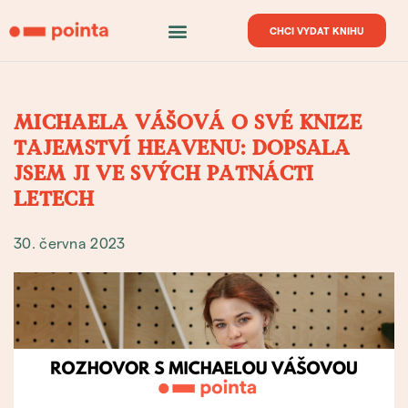
CHCI VYDAT KNIHU
MICHAELA VÁŠOVÁ O SVÉ KNIZE
TAJEMSTVÍ HEAVENU: DOPSALA
JSEM JI VE SVÝCH PATNÁCTI
LETECH
30. června 2023