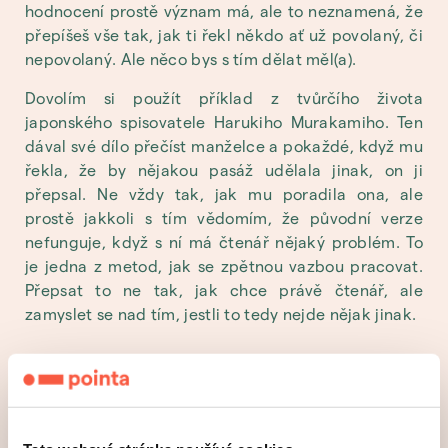
hodnocení prostě význam má, ale to neznamená, že
přepíšeš vše tak, jak ti řekl někdo ať už povolaný, či
nepovolaný. Ale něco bys s tím dělat měl(a).
Dovolím si použít příklad z tvůrčího života
japonského spisovatele Harukiho Murakamiho. Ten
dával své dílo přečíst manželce a pokaždé, když mu
řekla, že by nějakou pasáž udělala jinak, on ji
přepsal. Ne vždy tak, jak mu poradila ona, ale
prostě jakkoli s tím vědomím, že původní verze
nefunguje, když s ní má čtenář nějaký problém. To
je jedna z metod, jak se zpětnou vazbou pracovat.
Přepsat to ne tak, jak chce právě čtenář, ale
zamyslet se nad tím, jestli to tedy nejde nějak jinak.
4 •— Zaměř se na svou cílovku
A teď – co s kritikou, kterou čteme až poté, co dílo
vydáme? S takovou recenzí už moc nezmůžeme a je