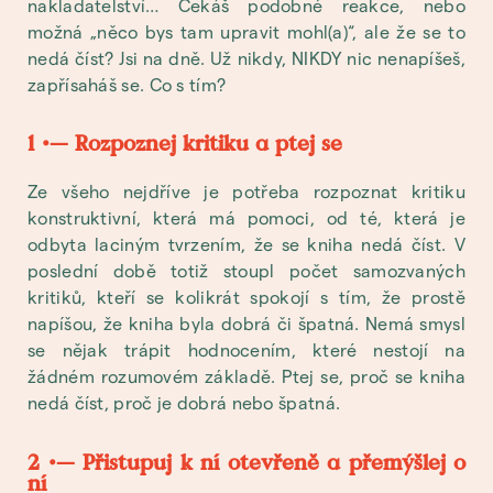
nakladatelství… Čekáš podobné reakce, nebo
možná „něco bys tam upravit mohl(a)“, ale že se to
nedá číst? Jsi na dně. Už nikdy, NIKDY nic nenapíšeš,
zapřísaháš se. Co s tím?
1 •— Rozpoznej kritiku a ptej se
Ze všeho nejdříve je potřeba rozpoznat kritiku
konstruktivní, která má pomoci, od té, která je
odbyta laciným tvrzením, že se kniha nedá číst. V
poslední době totiž stoupl počet samozvaných
kritiků, kteří se kolikrát spokojí s tím, že prostě
napíšou, že kniha byla dobrá či špatná. Nemá smysl
se nějak trápit hodnocením, které nestojí na
žádném rozumovém základě. Ptej se, proč se kniha
nedá číst, proč je dobrá nebo špatná.
2 •— Přistupuj k ní otevřeně a přemýšlej o
ní