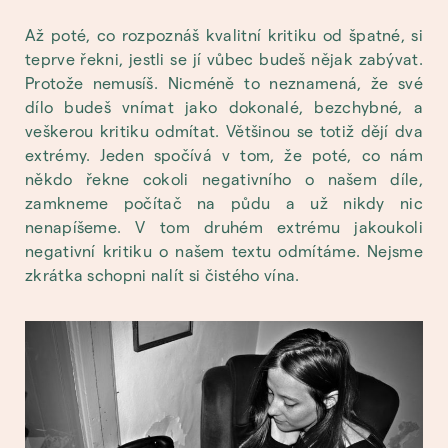
Až poté, co rozpoznáš kvalitní kritiku od špatné, si
teprve řekni, jestli se jí vůbec budeš nějak zabývat.
Protože nemusíš. Nicméně to neznamená, že své
dílo budeš vnímat jako dokonalé, bezchybné, a
veškerou kritiku odmítat. Většinou se totiž dějí dva
extrémy. Jeden spočívá v tom, že poté, co nám
někdo řekne cokoli negativního o našem díle,
zamkneme počítač na půdu a už nikdy nic
nenapíšeme. V tom druhém extrému jakoukoli
negativní kritiku o našem textu odmítáme. Nejsme
zkrátka schopni nalít si čistého vína.