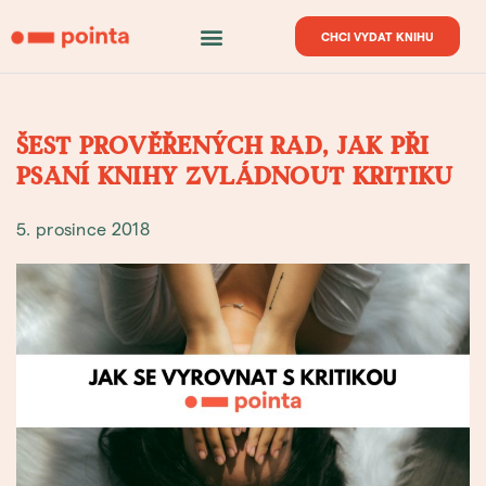
CHCI VYDAT KNIHU
ŠEST PROVĚŘENÝCH RAD, JAK PŘI
PSANÍ KNIHY ZVLÁDNOUT KRITIKU
5. prosince 2018