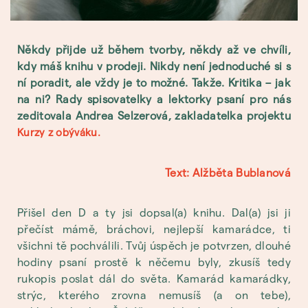
Někdy přijde už během tvorby, někdy až ve chvíli,
kdy máš knihu v prodeji. Nikdy není jednoduché si s
ní poradit, ale vždy je to možné. Takže. Kritika – jak
na ni? Rady spisovatelky a lektorky psaní pro nás
zeditovala Andrea Selzerová, zakladatelka projektu
Kurzy z obýváku.
Text: Alžběta Bublanová
Přišel den D a ty jsi dopsal(a) knihu. Dal(a) jsi ji
přečíst mámě, bráchovi, nejlepší kamarádce, ti
všichni tě pochválili. Tvůj úspěch je potvrzen, dlouhé
hodiny psaní prostě k něčemu byly, zkusíš tedy
rukopis poslat dál do světa. Kamarád kamarádky,
strýc, kterého zrovna nemusíš (a on tebe),