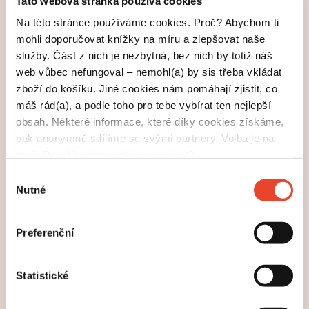
Tato webová stránka používá cookies
zcela zbytečné poté něco čtenáři vysvětlovat.
Na této stránce používáme cookies. Proč? Abychom ti
Samozřejmě si můžeme nějaké rady vzít k srdci při
mohli doporučovat knížky na míru a zlepšovat naše
psaní dalšího díla. Ale recenze na vydané knihy jsou
služby. Část z nich je nezbytná, bez nich by totiž náš
spíše informací pro čtenáře.
web vůbec nefungoval – nemohl(a) by sis třeba vkládat
Pokud máš svou cílovou skupinu, která tvoje knihy
zboží do košíku. Jiné cookies nám pomáhají zjistit, co
hltá, tak se kritikami nemusíš výrazněji zabývat. Věř,
máš rád(a), a podle toho pro tebe vybírat ten nejlepší
že i pro kritiky samotné je někdy náročné napsat
obsah. Některé informace, které díky cookies získáme,
hodnocení knihy, protože i oni mají subjektivní
pak anonymně sdílíme se svými partnery. Volba je na
pohled. Pokud se kniha neprodává tak, jak jsi
tobě. Povolíš nám cookies používat?
očekával(a), je pak na místě se zamyslet, jestli psaní
Výběr
nevylepšit a z recenze se nepoučit.
Nutné
souhlasu
5 •— Vylepšuj marketing
Preferenční
Ale nejde jen o psaní. Vylepšit se dají nejen slova.
Kolikrát nerozhoduje kvalita knihy, nýbrž
právě
Statistické
o tom, jestli se z tebe stane oblíbený
marketing
autor, nebo ne. Aspektů je ale více. Tvoje dílo může