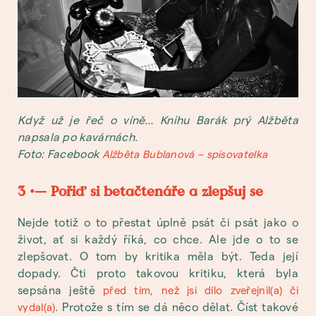
Když už je řeč o víně… Knihu Barák prý Alžběta
napsala po kavárnách.
Foto: Facebook
Alžběta Bublanová – spisovatelka
3 •— Pořiď si betačtenáře a zlepšuj se
Nejde totiž o to přestat úplně psát či psát jako o
život, ať si každý říká, co chce. Ale jde o to se
zlepšovat. O tom by kritika měla být. Teda její
dopady. Čti proto takovou kritiku, která byla
sepsána ještě
před tím, než jsi dílo zveřejnil(a) či
. Protože s tím se dá něco dělat. Číst takové
vydal(a)