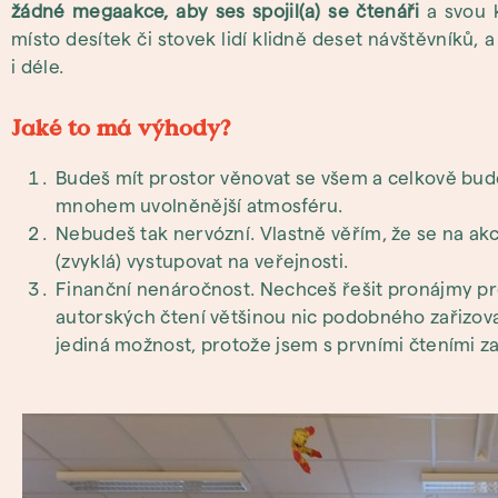
žádné megaakce, aby ses spojil(a) se čtenáři
a svou k
místo desítek či stovek lidí klidně deset návštěvníků, a
i déle.
Jaké to má výhody?
Budeš mít prostor věnovat se všem a celkově bud
mnohem uvolněnější atmosféru.
Nebudeš tak nervózní. Vlastně věřím, že se na akci 
(zvyklá) vystupovat na veřejnosti.
Finanční nenáročnost. Nechceš řešit pronájmy pr
autorských čtení většinou nic podobného zařizova
jediná možnost, protože jsem s prvními čteními z