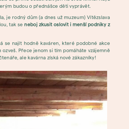
 kterým budou o přednášce děti vyprávět.
la, je rodný dům (a dnes už muzeum) Vítězslava
dou, tak se
neboj zkusit oslovit i menší podniky z
Dá se najít hodně kaváren, které podobné akce
im ozveš. Přece jenom si tím pomáháte vzájemně
čtenáře, ale kavárna získá nové zákazníky!