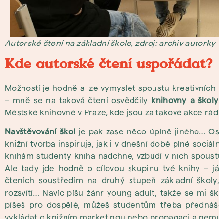
Autorské čtení na základní škole, zdroj: archiv autorky
Kde autorské čtení uspořádat?
Možností je hodně a lze vymyslet spoustu kreativních 
– mně se na taková čtení osvědčily
knihovny a školy
Městské knihovně v Praze, kde jsou za takové akce rádi
Navštěvování škol
je pak zase něco úplně jiného… Os
knižní tvorba inspiruje, jak i v dnešní době plné sociá
knihám studenty kniha nadchne, vzbudí v nich spoustu
Ale tady jde hodně o cílovou skupinu tvé knihy – 
čteních soustředím na druhý stupeň základní školy
rozsvítí… Navíc píšu žánr young adult, takže se mi š
píšeš pro dospělé, můžeš studentům třeba přednáše
vykládat o knižním marketingu nebo propagaci a nemus