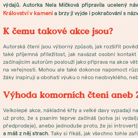
výdajů. Autorka Nela Mičková připravila ucelený náv
Království v kameni
a brzy jí vyjde i pokračování s ná
K čemu takové akce jsou?
Autorská čtení jsou výborný způsob, jak rozšířit pověd
také příjemná příležitost, jak navázat osobní kontak
začínajícím autorům poslouží jako příprava na akce větší
na veřejnosti. Mohou ale také dokonce napomoct různý
žáky inspirují a obohatí výuku o něco neobvyklého, n
Výhoda komorních čtení aneb Zv
Velkolepé akce, nákladné křty a velké davy vypadají na 
už proto, že s psaním teprve začínáš (sotva jsi vydal
předprodeje), anebo jednoduše proto, že jsi introvert
a máš z něj strach
. Taky si říkáš, jak všechno tohle zař