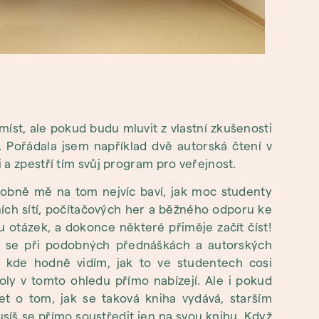
míst, ale pokud budu mluvit z vlastní zkušenosti
. Pořádala jsem například dvě autorská čtení v
 a zpestří tím svůj program pro veřejnost.
obně mě na tom nejvíc baví, jak moc studenty
lních sítí, počítačových her a běžného odporu ke
 otázek, a dokonce některé přiměje začít číst!
já se při podobných přednáškách a autorských
, kde hodně vidím, jak to ve studentech cosi
koly v tomto ohledu přímo nabízejí. Ale i pokud
t o tom, jak se taková kniha vydává, starším
íš se přímo soustředit jen na svou knihu. Když