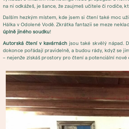
na ni odkážeš, je šance, že zaujmeš učitele či rodiče,
Dalším hezkým místem, kde jsem si čtení také moc uži
Hálka v Odolené Vodě. Zkrátka fantazii se meze nekla
úplně jiného soudku
!
Autorská čtení
v kavárnách
jsou také skvělý nápad. 
dokonce pořádají pravidelně, a budou rády, když se j
– nejenže získáš prostory pro čtení a potenciální nové 