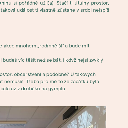
nihu si pořádně užil(a). Stačí ti útulný prostor,
 taková událost ti vlastně zůstane v srdci nejspíš
e akce mnohem „rodinnější“ a bude mít
budeš víc těšit než se bát, i když nejsi zvyklý
ostor, občerstvení a podobně? U takových
t nemusíš. Třeba pro mě to ze začátku byla
ačala už v druháku na gymplu.