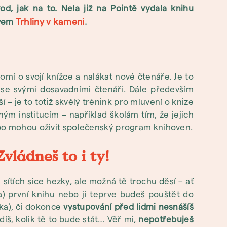
od, jak na to. Nela již na Pointě vydala knihu
Trhliny v kameni
zvem
.
omí o svojí knížce a nalákat nové čtenáře. Je to
t se svými dosavadními čtenáři. Dále především
 – je to totiž skvělý trénink pro mluvení o knize
m institucím – například školám tím, že jejich
ebo mohou oživit společenský program knihoven.
ládneš to i ty!
sítích sice hezky, ale možná tě trochu děsí – ať
(a) první knihu nebo ji teprve budeš pouštět do
(ka), či dokonce
vystupování před lidmi nesnášíš
ídíš, kolik tě to bude stát… Věř mi,
nepotřebuješ