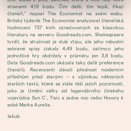
stranami 4,19 bodu. Čím delší, tím lepší, říkají
čtenáři,“ napsal The Economist na svém webu.
Britský týdeník The Economist analyzoval čtenářská
hodnocení 737 knih označovaných za klasickou
literaturu na serveru Goodreads.com. Shakespeare
tvrdil, že stručnost je duší vtipu, ale jeho robustní
sebrané spisy získaly 4,49 bodu, zatímco jeho
jednotlivé hry obdržely v průměru jen 3,8 bodu.
Data Goodreads.com ukázala taky další preference
čtenářů. Recenzenti dávali přednost moderním
příběhům před starými – s výjimkou některých
starších textů, které se stále těší jejich pozornosti,
jako je Umění války od legendárního čínského
vojevůdce Sun C´, Tisíc a jedna noc nebo Hovory k
sobě Marka Aurelia.
Jakub