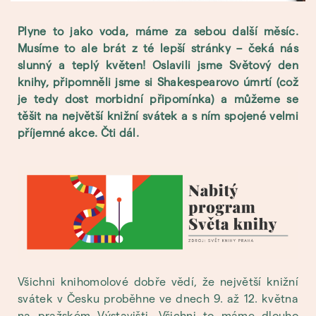
Plyne to jako voda, máme za sebou další měsíc.
Musíme to ale brát z té lepší stránky – čeká nás
slunný a teplý květen! Oslavili jsme Světový den
knihy, připomněli jsme si Shakespearovo úmrtí (což
je tedy dost morbidní připomínka) a můžeme se
těšit na největší knižní svátek a s ním spojené velmi
příjemné akce. Čti dál.
Všichni knihomolové dobře vědí, že největší knižní
svátek v Česku proběhne ve dnech 9. až 12. května
na pražském Výstavišti. Všichni to máme dlouho