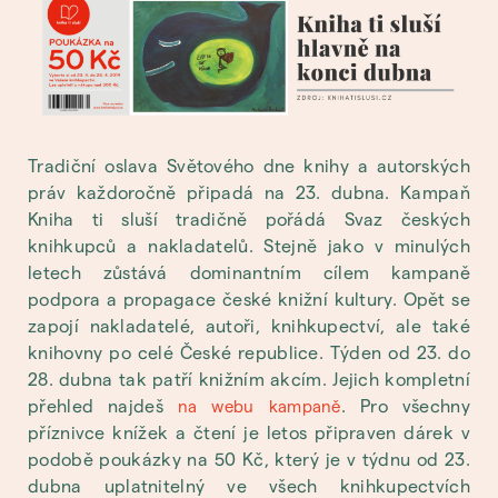
Tradiční oslava Světového dne knihy a autorských
práv každoročně připadá na 23. dubna. Kampaň
Kniha ti sluší tradičně pořádá Svaz českých
knihkupců a nakladatelů. Stejně jako v minulých
letech zůstává dominantním cílem kampaně
podpora a propagace české knižní kultury. Opět se
zapojí nakladatelé, autoři, knihkupectví, ale také
knihovny po celé České republice. Týden od 23. do
28. dubna tak patří knižním akcím. Jejich kompletní
přehled najdeš
. Pro všechny
na webu kampaně
příznivce knížek a čtení je letos připraven dárek v
podobě poukázky na 50 Kč, který je v týdnu od 23.
dubna uplatnitelný ve všech knihkupectvích