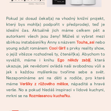
Pokud jsi dosud čekal(a) na vhodný knižní projekt,
který bys mohl(a) podpořit v předprodeji, teď je
ideální čas. Aktuálně jich máme celkem pět a
autorkami všech jsou ženy! Můžeš si vybrat mezi
sbírkou instabásnířky Anny s názvem
nebo
Touha_asi
young adult románem
s prvky reality show,
Cool Girl!
o jejíž vítězce rozhodneš ty, čtenář(ka). Abychom to
vyvážili, máme i knihu
, která
Ego někdy zabíjí
ukazuje, jak nevědomí ovládá naši svobodnou vůli a
jak s každou myšlenkou tvoříme sebe a svět.
Nezapomínáme ani na děti a rodiče, pro které
máme
, nápadité a hravé
Veršíky z růžového měšce
verše. No a pokud hledáš inspiraci v lidové kuchyni,
mrkni se na
.
Rozmlasanou kuchařku