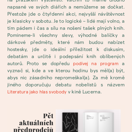
napsané ve svých diářích a nemůžeme se dočkat.
Přestože jde o čtyřdenní akci, nejvyšší návštěvnost
je klasicky v sobotu. Je to logické – lidé mají volno, a
tím pádem i čas a sílu na nošení tašek plných knih.
Pomineme-li všechny slevy, výhodné balíčky a
dárkové předměty, které nám budou nabízet
hostesky, jde o ideální příležitost k diskusím,
debatám a určitě i podepsání knih oblíbených
autorů. Proto se dopředu
a
podívej na program
vyznač si, kde a ve kterou hodinu bys měl(a) být,
abys nic zásadního nepromeškal(a). Za mě kromě
jiného doporučuju debatu nobelistů s názvem
v kině Lucerna.
Literatura jako hlas svobody