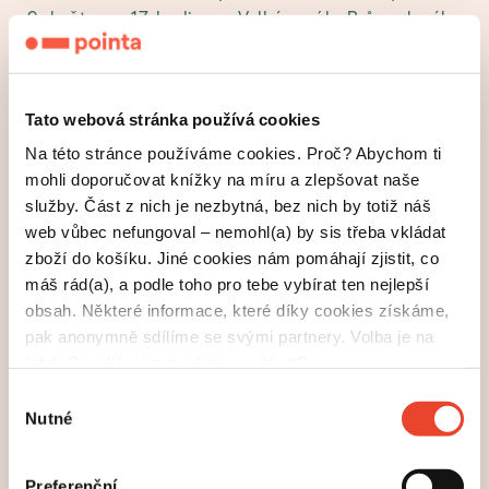
9. května v 17 hodin ve Velkém sále Průmyslového
paláce na Světě knihy.
Tato webová stránka používá cookies
Na této stránce používáme cookies. Proč? Abychom ti
mohli doporučovat knížky na míru a zlepšovat naše
služby. Část z nich je nezbytná, bez nich by totiž náš
web vůbec nefungoval – nemohl(a) by sis třeba vkládat
zboží do košíku. Jiné cookies nám pomáhají zjistit, co
Čtvrtníček, Plesl, nebo Stránský? Bebarová,
máš rád(a), a podle toho pro tebe vybírat ten nejlepší
Maciuchová, či Medvecká? Seniorská love story,
obsah. Některé informace, které díky cookies získáme,
anebo tragédie polární expedice? Ti všichni mohou
pak anonymně sdílíme se svými partnery. Volba je na
uspět v soutěži o nejlepší audioknihy roku 2018,
tobě. Povolíš nám cookies používat?
kterou pořádá Asociace vydavatelů audioknih (AVA).
Výběr
Tradičně rozhodovala odborná porota, jež tentokrát
Nutné
souhlasu
z 94 přihlášených titulů od 22
vybírala nominace
vydavatelů. Dvojnásobnou nominaci získal herec a
komik Petr Čtvrtníček v kategoriích jednohlasá
Preferenční