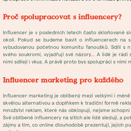
Proč spolupracovat s influencery?
Influencer je v posledních letech často skloňované sl
okolí. Pokud se budeme bavit o influencerech na soci
vybudovanou početnou komunitu fanoušků. Sdílí s nim
svého soukromí, vyjadřují své názory… A lidé je rádi 
nimi sdílejí i vkus. A právě proto bys spolupráci s nimi m
Influencer marketing pro každého
Influencer marketing je oblíbený mezi velkými i méně
skvělou alternativou a doplňkem k tradiční formě rekl
množství reklam, které nás obklopují, nejsme schopn
Své oblíbené influencery na sítích ale lidé sledují, a p
zájmy a tím, co online dlouhodobě prezentují, jejich pu