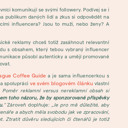
vníci komunikují se svými followery. Podívej se i
 na publikum daných lidí a zkus si odpovědět na
jícími influencera? Jsou to muži, nebo ženy? A
asické reklamy chceš totiž zasáhnout relevantní
ladu s obsahem, který tebou vybraný influencer
 komunikace působí autenticky a umějí promované
ovat.
ague Coffee Guide
a je sama influencerkou s
ve svém blogovém článku
na spolupráci
vlastní
k. Poměr reklamní versus nereklamní obsah si
sem toho názoru, že by sponzorované příspěvky
u.
“
Zároveň doplňuje:
„Je pro mě důležité, aby
čtenáře a abych měla svobodu jak ve zpracování,
 Ztratit důvěru sledujících či čtenářů je totiž