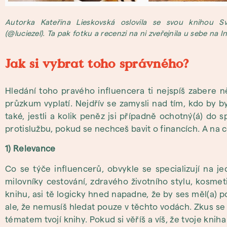
Autorka Kateřina Lieskovská oslovila se svou knihou Sv
(@luciezel). Ta pak fotku a recenzi na ni zveřejnila u sebe na 
Jak si vybrat toho správného?
Hledání toho pravého influencera ti nejspíš zabere ně
průzkum vyplatí. Nejdřív se zamysli nad tím, kdo by 
také, jestli a kolik peněz jsi případně ochotný(á) do
protislužbu, pokud se nechceš bavit o financích. A na 
1) Relevance
Co se týče influencerů, obvykle se specializují na 
milovníky cestování, zdravého životního stylu, kosme
knihu, asi tě logicky hned napadne, že by ses měl(a) p
ale, že nemusíš hledat pouze v těchto vodách. Zkus se p
tématem tvojí knihy. Pokud si věříš a víš, že tvoje kni