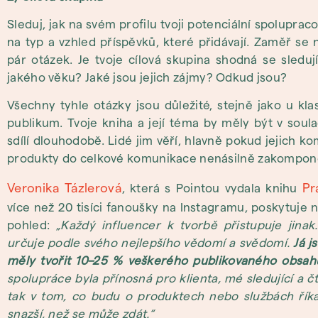
Sleduj, jak na svém profilu tvoji potenciální spolupraco
na typ a vzhled příspěvků, které přidávají. Zaměř se
pár otázek. Je tvoje cílová skupina shodná se sledu
jakého věku? Jaké jsou jejich zájmy? Odkud jsou?
Všechny tyhle otázky jsou důležité, stejně jako u kl
publikum. Tvoje kniha a její téma by měly být v sou
sdílí dlouhodobě. Lidé jim věří, hlavně pokud jejich
produkty do celkové komunikace nenásilně zakompon
Veronika Tázlerová
Pr
, která s Pointou vydala knihu
více než 20 tisíci fanoušky na Instagramu, poskytuje 
pohled:
„Každý influencer k tvorbě přistupuje jina
určuje podle svého nejlepšího vědomí a svědomí.
Já j
měly tvořit 10–25 % veškerého publikovaného obsah
spolupráce byla přínosná pro klienta, mé sledující a 
tak v tom, co budu o produktech nebo službách říkat.
snazší, než se může zdát.“