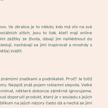
ovo. Ve zkratce je to někdo, kdo má vliv na své
álních sítích, jsou to lidé, kteří mají online
i zážitky ze života, dávají jim nahlédnout do
sledují, nechávají se jimi inspirovat a mnohdy s
ěl(a) zvážit.
 známými značkami a podnikateli. Proč? Je totiž
amy. Nejspíš znáš pojem reklamní slepota. Velké
i vnímat, některé dokonce záměrně ignorujeme.
okud doporučí produkt, který je v souladu s jejich
blikum na jejich názory často dá a nechá se jimi