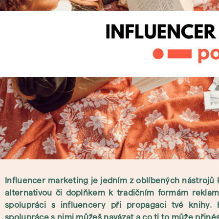
Influencer marketing je jedním z oblíbených nástrojů 
alternativou či doplňkem k tradičním formám reklamy.
spolupráci s influencery při propagaci tvé knihy. 
spolupráce s nimi můžeš navázat a co ti to může přiné