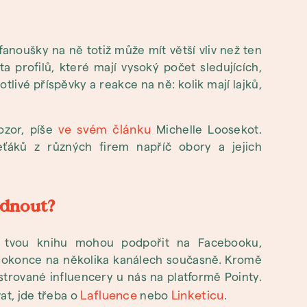
 fanoušky na ně totiž může mít větší vliv než ten
a profilů, které mají vysoký počet sledujících,
otlivé příspěvky a reakce na ně: kolik mají lajků,
ve svém článku
ozor, píše
Michelle Loosekot.
ťáků z různých firem napříč obory a jejich
ídnout?
a tvou knihu mohou podpořit na Facebooku,
 dokonce na několika kanálech současně. Kromě
istrované influencery u nás na platformě Pointy.
Lafluence
Linketicu
at, jde třeba o
nebo
.