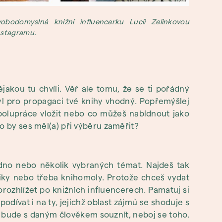
obodomyslná knižní influencerku Lucii Zelinkovou
Instagramu.
jakou tu chvíli. Věř ale tomu, že se ti pořádný
byl pro propagaci tvé knihy vhodný. Popřemýšlej
 spolupráce vložit nebo co můžeš nabídnout jako
co by ses měl(a) při výběru zaměřit?
jedno nebo několik vybraných témat. Najdeš tak
tiky nebo třeba knihomoly. Protože chceš vydat
orozhlížet po knižních influencerech. Pamatuj si
odívat i na ty, jejichž oblast zájmů se shoduje s
ha bude s daným člověkem souznít, neboj se toho.