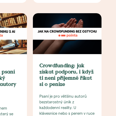
Crowdfunding: jak
i psaní
získat podporu, i když
cký
ti není příjemné říkat
autory
si o peníze
Psaní je pro většinu autorů
bezstarostný únik z
každodenní reality. U
énem
klávesnice nebo s perem v ruce
který se