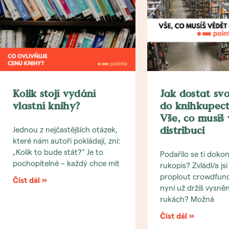
Kolik stojí vydání
Jak dostat sv
vlastní knihy?
do knihkupect
Vše, co musíš
Jednou z nejčastějších otázek,
distribuci
které nám autoři pokládají, zní:
„Kolik to bude stát?“ Je to
Podařilo se ti dokon
pochopitelné – každý chce mít
rukopis? Zvládl/a js
proplout crowdfun
Číst dál »
nyní už držíš vysně
rukách? Možná
Číst dál »