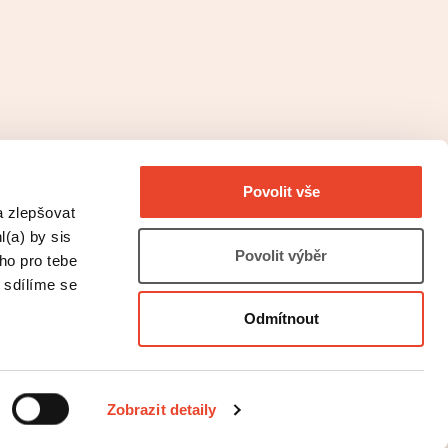
Povolit vše
a zlepšovat
l(a) by sis
Povolit výběr
oho pro tebe
 sdílíme se
Odmítnout
©2026 | Pointa
Zobrazit detaily