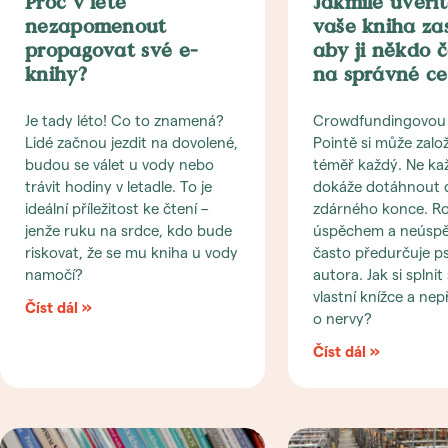
Proč v létě
Jakmile uvěříte
nezapomenout
vaše kniha zas
propagovat své e-
aby ji někdo če
knihy?
na správné ce
Je tady léto! Co to znamená?
Crowdfundingovou
Lidé začnou jezdit na dovolené,
Pointě si může založ
budou se válet u vody nebo
téměř každý. Ne každ
trávit hodiny v letadle. To je
dokáže dotáhnout 
ideální příležitost ke čtení –
zdárného konce. Ro
jenže ruku na srdce, kdo bude
úspěchem a neúsp
riskovat, že se mu kniha u vody
často předurčuje p
namočí?
autora. Jak si splnit
vlastní knížce a nepř
Číst dál »
o nervy?
Číst dál »