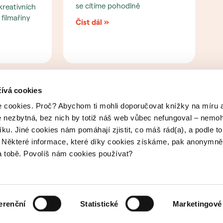
se cítíme pohodlně
kreativních
 filmařiny
Číst dál »
Další »
ívá cookies
 cookies. Proč? Abychom ti mohli doporučovat knížky na míru 
e nezbytná, bez nich by totiž náš web vůbec nefungoval – nemoh
íku. Jiné cookies nám pomáhají zjistit, co máš rád(a), a podle t
h. Některé informace, které díky cookies získáme, pak anonymně
na tobě. Povolíš nám cookies používat?
Chci odebírat newsletter
erenční
Statistické
Marketingové