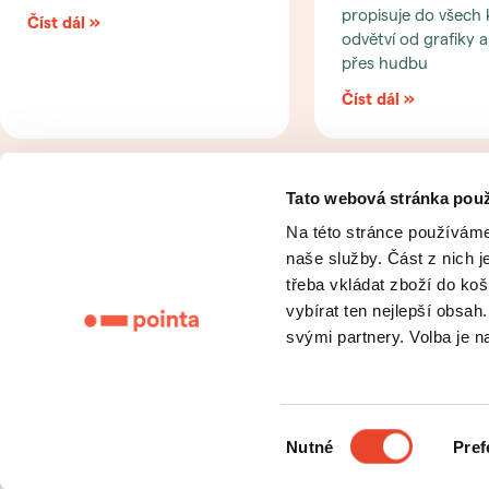
propisuje do všech 
Číst dál »
odvětví od grafiky a
přes hudbu
Číst dál »
Tato webová stránka použ
« Předchozí
Na této stránce používáme
naše služby. Část z nich j
třeba vkládat zboží do koš
vybírat ten nejlepší obsa
svými partnery. Volba je 
Výběr
Web vytvořila Šárka Kuráková
Nutné
Pref
souhlasu