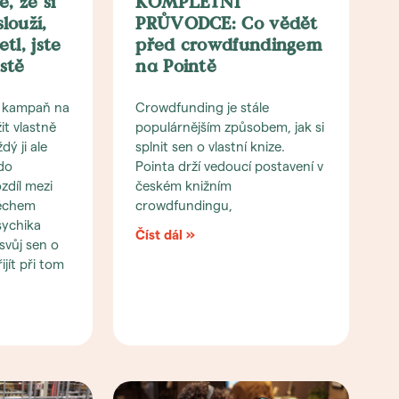
, že si
KOMPLETNÍ
louží,
PRŮVODCE: Co vědět
tl, jste
před crowdfundingem
stě
na Pointě
 kampaň na
Crowdfunding je stále
it vlastně
populárnějším způsobem, jak si
ý ji ale
splnit sen o vlastní knize.
do
Pointa drží vedoucí postavení v
zdíl mezi
českém knižním
ěchem
crowdfundingu,
sychika
Číst dál »
 svůj sen o
ijít při tom