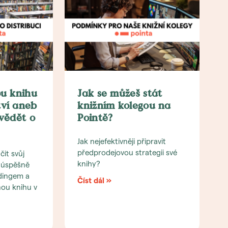
ou knihu
Jak se můžeš stát
ví aneb
knižním kolegou na
 vědět o
Pointě?
Jak nejefektivněji připravit
předprodejovou strategii své
čit svůj
knihy?
i úspěšně
dingem a
Číst dál »
nou knihu v