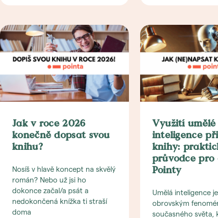
Jak v roce 2026
Využití umělé
konečně dopsat svou
inteligence př
knihu?
knihy: prakti
průvodce pro 
Nosíš v hlavě koncept na skvělý
Pointy
román? Nebo už jsi ho
dokonce začal/a psát a
Umělá inteligence je
nedokončená knížka ti straší
obrovským fenom
doma
současného světa, 