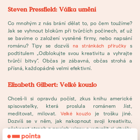
Steven Pressfield: Válka umění
Co mnohým z nás brání dělat to, po čem toužíme?
Jak se vyhnout blokům při tvůrčích počinech, ať už
se bavíme o založení vysněné firmy, nebo napsání
románu? Tipy se dozvíš
s
na stránkách příručky
podtitulem „Odblokujte svou kreativitu a vyhrajte
tvůrčí bitvy“. Občas je zábavná, občas strohá a
přísná, každopádně velmi efektivní.
Elizabeth Gilbert: Velké kouzlo
Chceš-li si opravdu počíst, zkus knihu americké
spisovatelky, která proslula románem Jíst,
meditovat, milovat.
je trošku jiné.
Velké kouzlo
Dozvíš se v něm, jak nakopnout svoji kreativitu,
překonat strach z nových výzev a vytvořit si rituály,
které ti pomůžou lépe žít i tvořit. Skvělá motivační