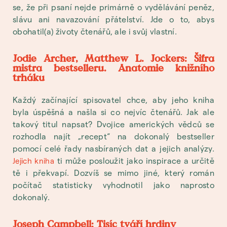
se, že při psaní nejde primárně o vydělávání peněz,
slávu ani navazování přátelství. Jde o to, abys
obohatil(a) životy čtenářů, ale i svůj vlastní.
Jodie Archer, Matthew L. Jockers: Šifra
mistra bestselleru. Anatomie knižního
trháku
Každý začínající spisovatel chce, aby jeho kniha
byla úspěšná a našla si co nejvíc čtenářů. Jak ale
takový titul napsat? Dvojice amerických vědců se
rozhodla najít „recept“ na dokonalý bestseller
pomocí celé řady nasbíraných dat a jejich analýzy.
ti může posloužit jako inspirace a určitě
Jejich kniha
tě i překvapí. Dozvíš se mimo jiné, který román
počítač statisticky vyhodnotil jako naprosto
dokonalý.
Joseph Campbell: Tisíc tváří hrdiny