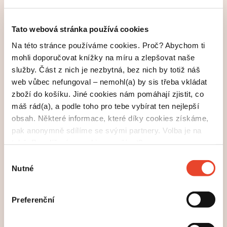
záležitost nejen pro spisovatele.
Tato webová stránka používá cookies
Na této stránce používáme cookies. Proč? Abychom ti
mohli doporučovat knížky na míru a zlepšovat naše
služby. Část z nich je nezbytná, bez nich by totiž náš
web vůbec nefungoval – nemohl(a) by sis třeba vkládat
zboží do košíku. Jiné cookies nám pomáhají zjistit, co
máš rád(a), a podle toho pro tebe vybírat ten nejlepší
obsah. Některé informace, které díky cookies získáme,
pak anonymně sdílíme se svými partnery. Volba je na
tobě. Povolíš nám cookies používat?
Výběr
Nutné
souhlasu
Dílo Elizabeth Gilbert možná znáš díky filmu s Julií
Roberts, ale kniha Velké kouzlo je trochu jiná.
Preferenční
Foto: Facebook
Eat Pray Love