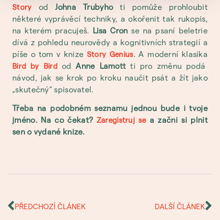
od
Johna Trubyho
ti pomůže prohloubit
Story
některé vyprávěcí techniky, a okořenit tak rukopis,
na kterém pracuješ.
Lisa Cron
se na psaní beletrie
dívá z pohledu neurovědy a kognitivních strategií a
píše o tom v knize
. A moderní klasika
Story Genius
od
Anne Lamott
ti pro změnu podá
Bird by Bird
návod, jak se krok po kroku naučit psát a žít jako
„skutečný“ spisovatel.
Třeba na podobném seznamu jednou bude i tvoje
jméno. Na co čekat?
a začni si plnit
Zaregistruj se
sen o vydané knize.
PŘEDCHOZÍ ČLÁNEK
DALŠÍ ČLÁNEK