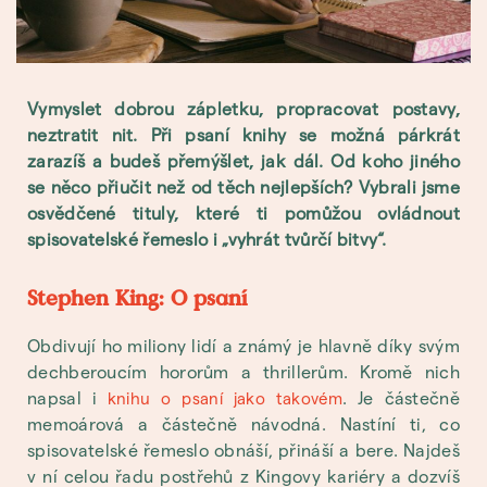
Vymyslet dobrou zápletku, propracovat postavy,
neztratit nit. Při psaní knihy se možná párkrát
zarazíš a budeš přemýšlet, jak dál. Od koho jiného
se něco přiučit než od těch nejlepších? Vybrali jsme
osvědčené tituly, které ti pomůžou ovládnout
spisovatelské řemeslo i „vyhrát tvůrčí bitvy“.
Stephen King: O psaní
Obdivují ho miliony lidí a známý je hlavně díky svým
dechberoucím hororům a thrillerům. Kromě nich
napsal i
. Je částečně
knihu o psaní jako takovém
memoárová a částečně návodná. Nastíní ti, co
spisovatelské řemeslo obnáší, přináší a bere. Najdeš
v ní celou řadu postřehů z Kingovy kariéry a dozvíš