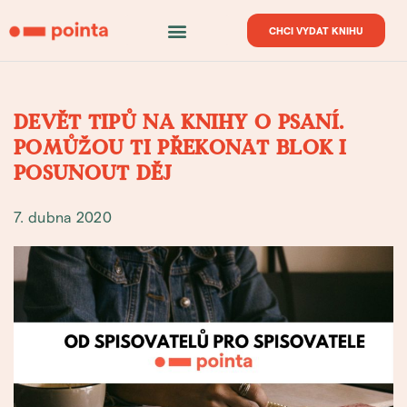
CHCI VYDAT KNIHU
DEVĚT TIPŮ NA KNIHY O PSANÍ.
POMŮŽOU TI PŘEKONAT BLOK I
POSUNOUT DĚJ
7. dubna 2020