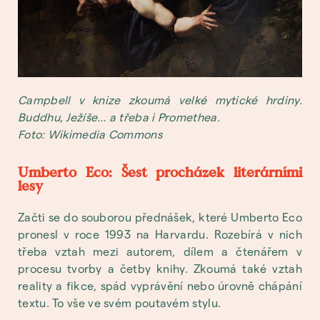
Campbell v knize zkoumá velké mytické hrdiny.
Buddhu, Ježíše… a třeba i Promethea.
Foto: Wikimedia Commons
Umberto Eco: Šest procházek literárními
lesy
Začti se do souborou přednášek, které Umberto Eco
pronesl v roce 1993 na Harvardu. Rozebírá v nich
třeba vztah mezi autorem, dílem a čtenářem v
procesu tvorby a četby knihy. Zkoumá také vztah
reality a fikce, spád vyprávění nebo úrovně chápání
textu. To vše ve svém poutavém stylu.